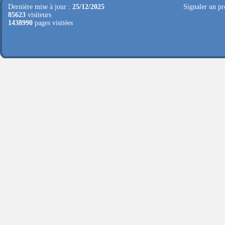
Dernière mise à jour :
25/12/2025
Signaler un pr
85623
visiteurs
1438990
pages visitées