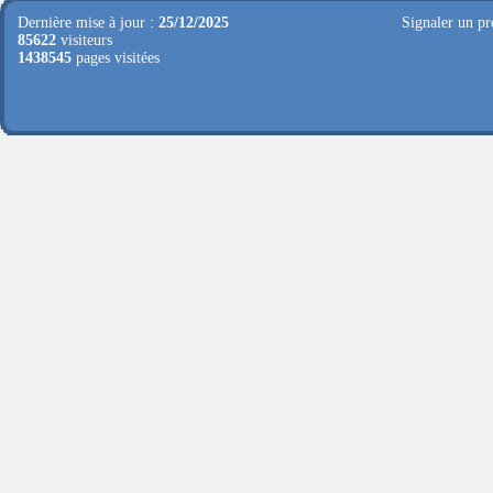
Dernière mise à jour :
25/12/2025
Signaler un pr
85622
visiteurs
1438545
pages visitées