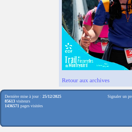
Retour aux archives
Dernière mise à jour :
25/12/2025
Signaler un pr
85613
visiteurs
1436571
pages visitées