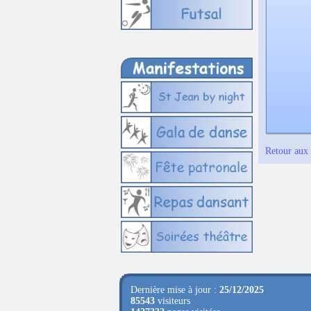
Retour aux 
Dernière mise à jour :
25/12/2025
85543
visiteurs