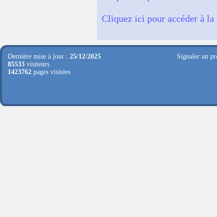
Cliquez ici pour accéder à la
Dernière mise à jour :
25/12/2025
Signaler un pr
85533
visiteurs
1423762
pages visitées