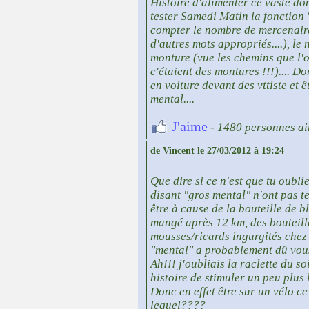
Histoire d'alimenter ce vaste do
tester Samedi Matin la fonction "
compter le nombre de mercenaires
d'autres mots appropriés....), l
monture (vue les chemins que l'on
c'étaient des montures !!!).... D
en voiture devant des vttiste et ê
mental....
J'aime
- 1480 personnes ai
de Vincent le 27/03/2012 à 19:24
Que dire si ce n'est que tu oubli
disant "gros mental" n'ont pas te
être à cause de la bouteille de
mangé après 12 km, des bouteill
mousses/ricards ingurgités chez
"mental" a probablement dû vou
Ah!!! j'oubliais la raclette du s
histoire de stimuler un peu plu
Donc en effet être sur un vélo ce
lequel????